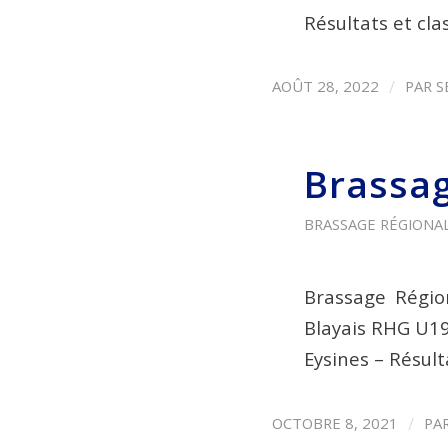
Résultats et cl
/
AOÛT 28, 2022
PAR
S
Brassag
BRASSAGE RÉGIONAL 
Brassage Régio
Blayais RHG U1
Eysines – Résul
/
OCTOBRE 8, 2021
PA