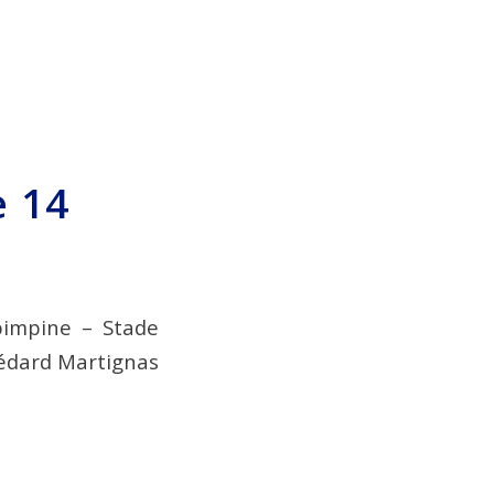
e 14
pimpine – Stade
édard Martignas