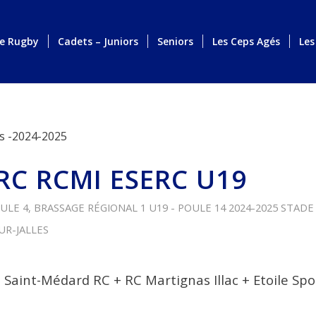
de Rugby
Cadets – Juniors
Seniors
Les Ceps Agés
Les
s -2024-2025
RC RCMI ESERC U19
ULE 4
,
BRASSAGE RÉGIONAL 1 U19 - POULE 14
2024-2025
STADE
UR-JALLES
aint-Médard RC + RC Martignas Illac + Etoile Spor